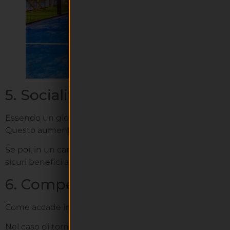
5. Socialità
Essendo un gioco a coppie, il padel promuove il
gioco 
Questo aumenta il grado di coinvolgimento e anche, pe
Se poi, in un campo padel, vengono organizzati dei torn
sicuri benefici a livello sociale.
6. Competitività
Come accade in tanti altri sport, giocare a padel promu
Nel caso di tornei ad alti livelli, come nel “
World Padel 