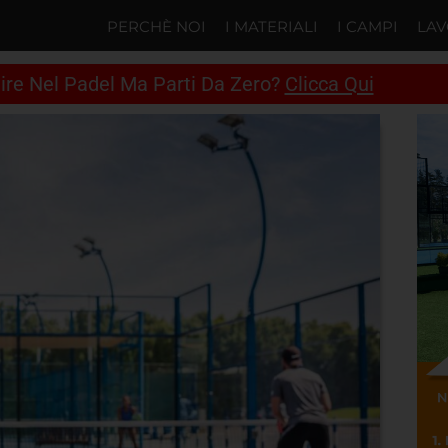
PERCHÈ NOI
I MATERIALI
I CAMPI
LAV
tire Nel Padel Ma Parti Da Zero?
Clicca Qui