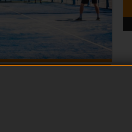
OCARE A PADEL
, si è assistito al
te aumento del numero di
sto sport.