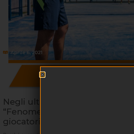
Aprile 6, 2021
9 MOTIVI PER GI
Negli ultimi anni, anche in Italia
“Fenomeno del padel”: un for
giocatori e appassionati di que