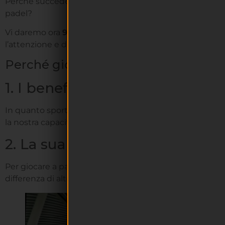
Perché succede questo? Perché il padel attira così ta
padel?
Vi daremo ora
9 motivi
per cui giocare a padel, a ques
l’attenzione e di coinvolgere tante persone, a differenza 
Perché giocare a padel
1. I benefici
In quanto sport, giocare a padel porta vari benefici a
li
la nostra capacità di coordinarci, l’agilità, l’attenzione, i ri
2. La sua giocabilità
Per giocare a padel
non è necessaria una gran tecnic
differenza di altri sport che richiedono queste due cond