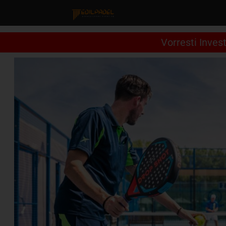
Vorresti Inves
PERCHÈ
NOI
I
MATERIALI
I
CAMPI
LAVORA
CON
NOI
CONTATTACI