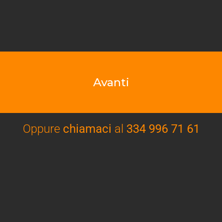
ci sono limiti
di età, altezza o sesso, ma si può
prescindere dalla propria condizione atletica o
uattro giocatori
(il padel si gioca in due coppie)
Avanti
Oppure
chiamaci
al
334 996 71 61