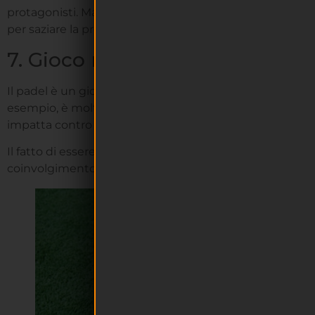
protagonisti. Ma anche senza arrivare a quei livelli di gi
per saziare la propria “sete competitiva”.
7. Gioco mentale
Il padel è un gioco fisico ma anche mentale: richiede g
esempio, è molto importante riconoscere e anticipare le
impatta contro una parete di campo.
Il fatto di essere anche un gioco mentale contribuisce 
coinvolgimento di ogni giocatore.