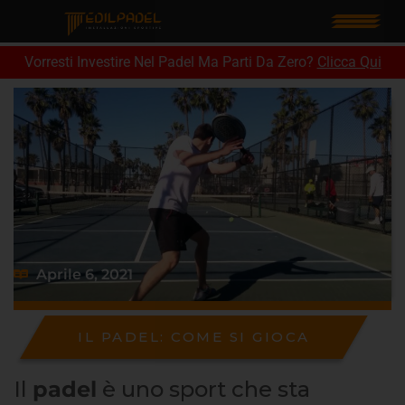
Vorresti Investire Nel Padel Ma Parti Da Zero?
Clicca Qui
PERCHÈ
NOI
I
MATERIALI
I
CAMPI
Aprile 6, 2021
LAVORA
CON
IL PADEL: COME SI GIOCA
NOI
Il
padel
è uno sport che sta
CONTATTACI