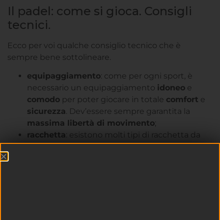
Il padel: come si gioca. Consigli
tecnici.
Ecco per voi qualche consiglio tecnico che è
sempre bene sottolineare.
equipaggiamento
: come per ogni sport, è
necessario un equipaggiamento
idoneo
e
comodo
per poter giocare in totale
comfort
e
sicurezza
. Dev’essere sempre garantita la
massima libertà di movimento
;
racchetta
: esistono molti tipi di racchetta da
padel, non dovete impazzire per trovare quella
giusta. Sappiate che il prezzo di una racchetta
da padel per principianti va dai
50
agli
80
euro.
Quelle oltre i 100 euro sono adatte per i
professionisti;
scarpe
: considerate che le scarpe debbano
avere una
suola adatta
a un pavimento