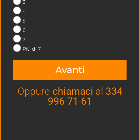
3
4
5
6
Investire nel padel
7
Più di 7
Visto il crescente successo del padel in Italia, ci si chiede
se conviene investire nel padel oppure no. Qual è la
Avanti
risposta? La nostra risposta è: sì. E in questo articolo vi
spiegheremo perché. Premessa: perché sia vantaggioso
investire nel padel, è necessario che i guadagni superino
le spese. Questo è chiaro. Lo vedremo più in là. Bisogna
Oppure
chiamaci
al
334
però vedere questo processo dall’inizio, per capire
996 71 61
LEGGI »
19 Aprile 2021
Nessun commento