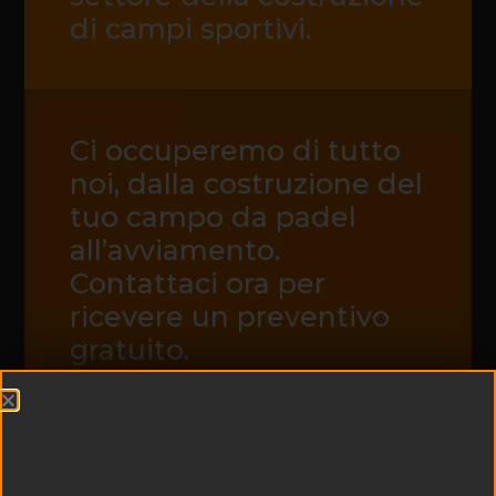
di campi sportivi.
Ci occuperemo di tutto
noi, dalla costruzione del
tuo campo da padel
all’avviamento.
Contattaci ora per
ricevere un preventivo
gratuito.
CONTATTACI ORA