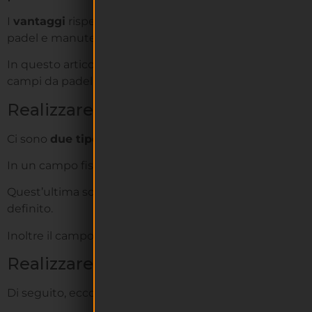
I
vantaggi
rispetto a un campo da calcio sono numeros
padel e manutenzione, per via delle sue dimensioni rido
In questo articolo vedremo come realizzare un campo da
campi da padel, i costi relativi e vi daremo qualche indi
Realizzare un campo da
padel
: tipo
Ci sono
due tipologie
di campo da padel:
fisso
o
da es
In un campo fisso, le
strutture
sono
permanenti
. In u
Quest’ultima soluzione è utile nel caso di un
investim
definito.
Inoltre il campo può essere
outdoor
(
all’aperto
) o
indo
Realizzare un campo da padel: carat
Di seguito, ecco le caratteristiche da tenere a mente p