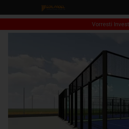
Vorresti Inves
PERCHÈ
NOI
I
MATERIALI
I
CAMPI
LAVORA
CON
NOI
CONTATTACI