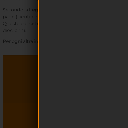
Secondo la
Legge di Stabilità
, infatti, la costruzione
padel) rientra nel gruppo di interventi che sono soggetti
Queste consistono in una
detrazione IRPEF
delle spes
dieci anni.
Per ogni altra informazione in merito o per richiederci 