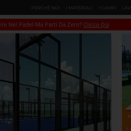
PERCHÈ NOI
I MATERIALI
I CAMPI
LAV
tire Nel Padel Ma Parti Da Zero?
Clicca Qui