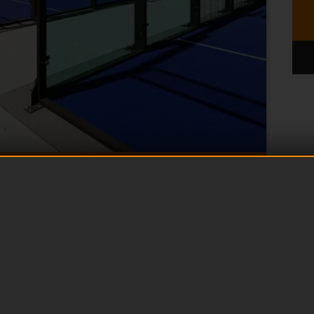
AMPO DA PADEL:
 E COSTI
 del perché convenga
investire
emo come realizzare un campo da