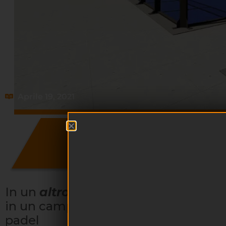
Aprile 19, 2021
REALIZZARE UN C
TIPOLOGIE
In un
altro articolo
abbiamo parlato
in un campo da padel. Oggi parler
padel