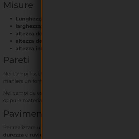
Misure
Lunghezza
: 20 m;
larghezza
: 10 m;
altezza della recinzione
: 4m;
altezza delle pareti
: 3m;
altezza interna della copertura
(se presente, qui
Pareti
Nei campi fissi, le pareti sono spesso costruite in
lateri
maniera uniforme.
Nei campi da esibizione, invece, sono costituite da
pann
oppure materiali sintetici.
Pavimentazione
Per realizzare un campo da padel come si deve, occorre c
durezza
e
ruvidezza
. Inoltre, dev’essere verniciata con