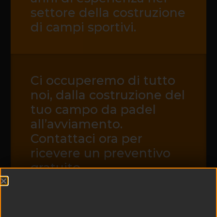
settore della costruzione
di campi sportivi.
Ci occuperemo di tutto
noi, dalla costruzione del
tuo campo da padel
all’avviamento.
Contattaci ora per
ricevere un preventivo
gratuito.
CONTATTACI ORA