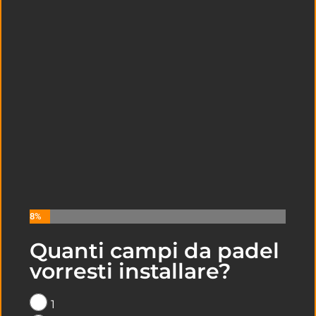
8%
Quanti campi da padel
LEGGI I NOSTRI ULTIMI ARTICOLI
vorresti installare?
SULLA COSTRUZIONE DI CAMPI DA
PADEL A
BOLOGNA
1