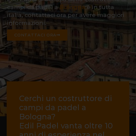
campi da padel a
Bologna
e in tutta
italia, contattaci ora per avere maggiori
informazioni.
CONTATTACI ORA
Cerchi un costruttore di
campi da padel a
Bologna?
Edil Padel vanta oltre 10
anni di esperienza nel