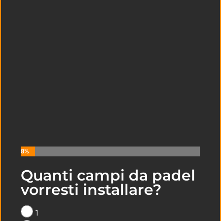
8%
Quanti campi da padel
LEGGI I NOSTRI ULTIMI ARTICOLI
vorresti installare?
SULLA COSTRUZIONE DI CAMPI DA
PADEL A
CASERTA
1