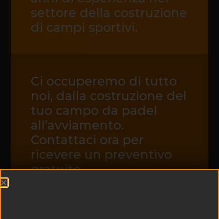
settore della costruzione
di campi sportivi.
Ci occuperemo di tutto
noi, dalla costruzione del
tuo campo da padel
all’avviamento.
Contattaci ora per
ricevere un preventivo
gratuito.
CONTATTACI ORA