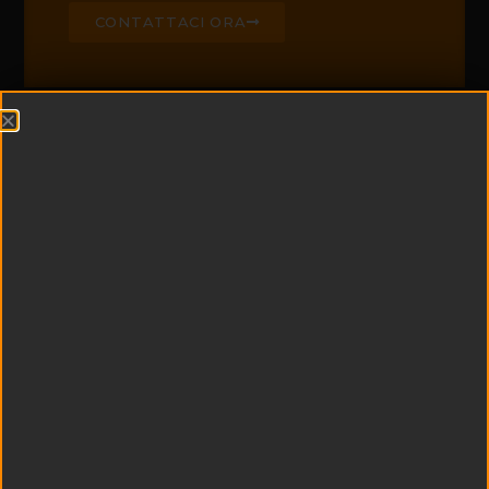
CONTATTACI ORA
CHI SIAMO
Edil Padel è leader di
settore nella
realizzazione di campi
da padel e centri
sportivi
multifunzionali
Esperienza e
tecnologia si uniscono
a qualità dei materiali