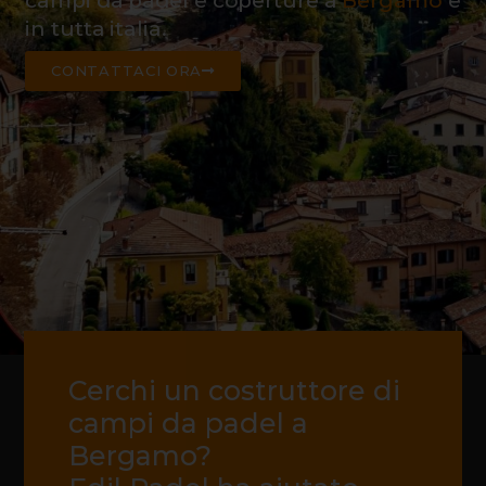
campi da padel e coperture a
Bergamo
e
in tutta italia.
CONTATTACI ORA
Cerchi un costruttore di
campi da padel a
Bergamo?