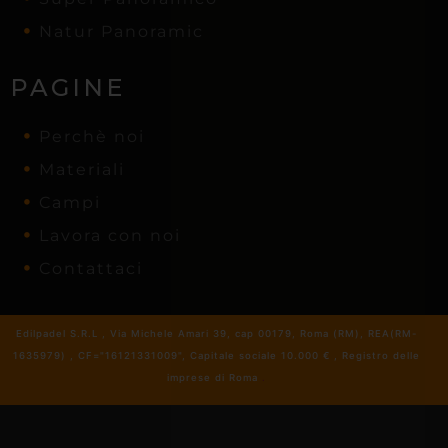
Natur Panoramic
PAGINE
Perchè noi
Materiali
Campi
Lavora con noi
Contattaci
Edilpadel S.R.L , Via Michele Amari 39, cap 00179, Roma (RM), REA(RM-
1635979) , CF="16121331009", Capitale sociale 10.000 € , Registro delle
imprese di Roma
.