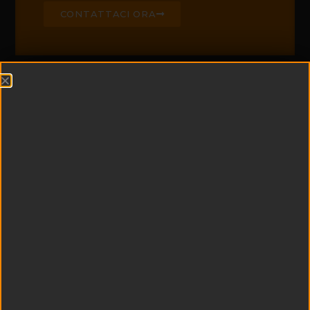
CONTATTACI ORA
CHI SIAMO
Edil Padel è leader di
settore nella
realizzazione di campi
da padel e centri
sportivi
multifunzionali
Esperienza e
tecnologia si uniscono
a qualità dei materiali