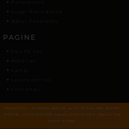
Panoramico
Super Panoramico
Natur Panoramic
PAGINE
Perchè noi
Materiali
Campi
Lavora con noi
Contattaci
Edilpadel S.R.L , Via Michele Amari 39, cap 00179, Roma (RM), REA(RM-
1635979) , CF="16121331009", Capitale sociale 10.000 € , Registro delle
imprese di Roma
.