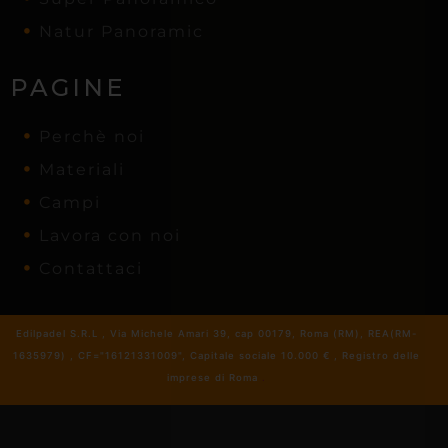
Natur Panoramic
PAGINE
Perchè noi
Materiali
Campi
Lavora con noi
Contattaci
Edilpadel S.R.L , Via Michele Amari 39, cap 00179, Roma (RM), REA(RM-
1635979) , CF="16121331009", Capitale sociale 10.000 € , Registro delle
imprese di Roma
.