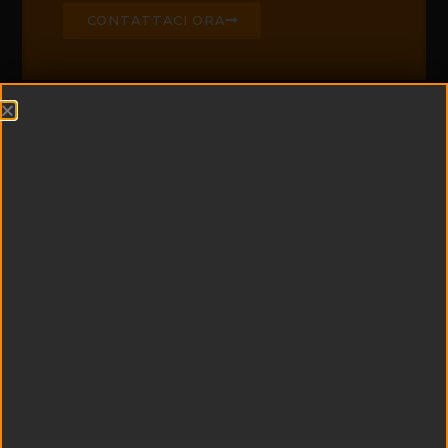
CONTATTACI ORA
CHI SIAMO
Edil Padel è leader di
settore nella
realizzazione di campi
da padel e centri
sportivi
multifunzionali
Esperienza e
tecnologia si uniscono
a qualità dei materiali