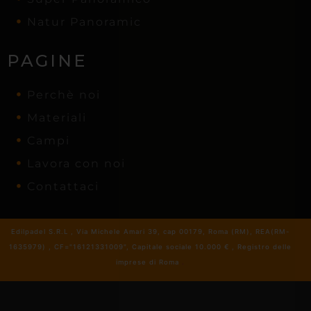
Natur Panoramic
PAGINE
Perchè noi
Materiali
Campi
Lavora con noi
Contattaci
Edilpadel S.R.L , Via Michele Amari 39, cap 00179, Roma (RM), REA(RM-
1635979) , CF="16121331009", Capitale sociale 10.000 € , Registro delle
imprese di Roma
.