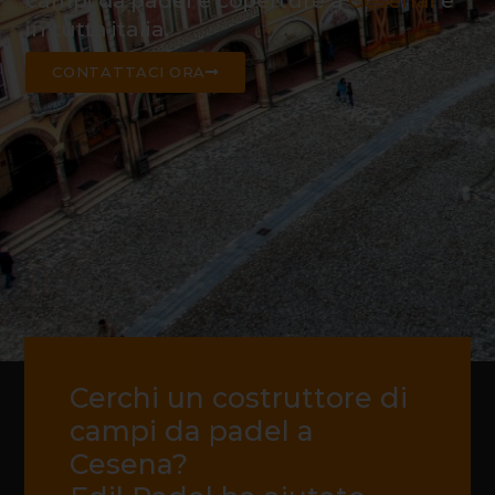
campi da padel e coperture a
Cesenai
e
in tutta italia.
CONTATTACI ORA
Cerchi un costruttore di
campi da padel a
Cesena?