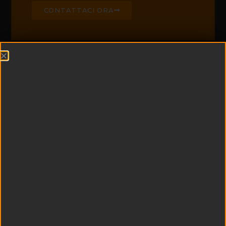
CONTATTACI ORA
CHI SIAMO
Edil Padel è leader di
settore nella
realizzazione di campi
da padel e centri
sportivi
multifunzionali
Esperienza e
tecnologia si uniscono
a qualità dei materiali