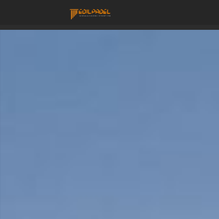
Costruzione Camp
PERCHÈ
NOI
I
MATERIALI
I
CAMPI
LAVORA
CON
NOI
CONTATTACI