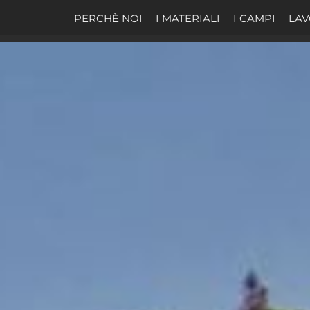
PERCHÈ NOI
I MATERIALI
I CAMPI
LAV
i Da Padel e coperture