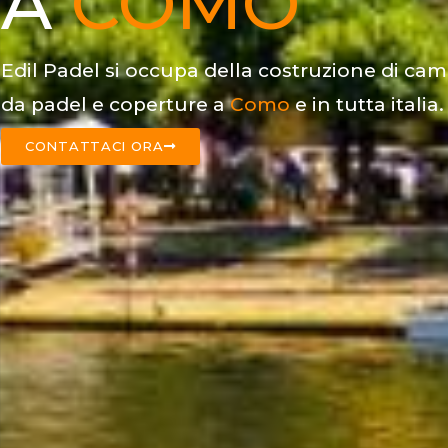
A
COMO
Edil Padel si occupa della costruzione di cam
da padel e coperture a
Como
e in tutta italia.
CONTATTACI ORA