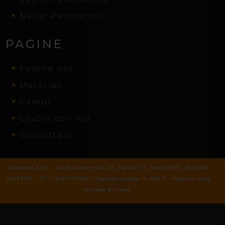
Natur Panoramic
PAGINE
Perchè noi
Materiali
Campi
Lavora con noi
Contattaci
Edilpadel S.R.L , Via Michele Amari 39, cap 00179, Roma (RM), REA(RM-
1635979) , CF="16121331009", Capitale sociale 10.000 € , Registro delle
imprese di Roma
.