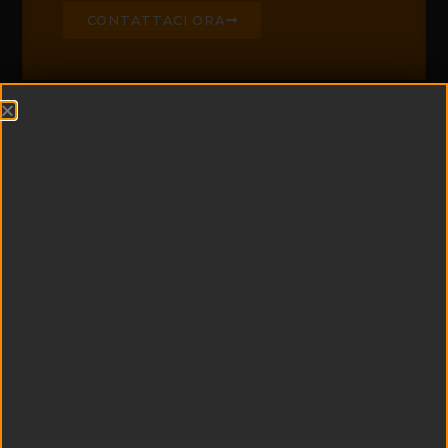
CONTATTACI ORA
CHI SIAMO
Edil Padel è leader di
settore nella
realizzazione di campi
da padel e centri
sportivi
multifunzionali
Esperienza e
tecnologia si uniscono
a qualità dei materiali