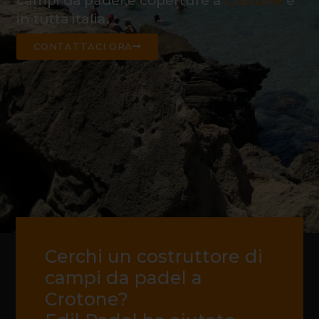
campi da padel e coperture a
Crotone
e
in tutta italia.
CONTATTACI ORA
Cerchi un costruttore di
campi da padel a
Crotone?