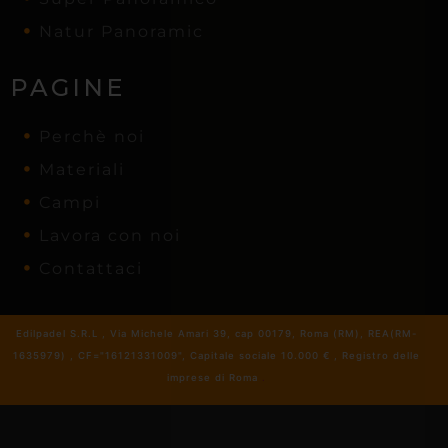
Natur Panoramic
PAGINE
Perchè noi
Materiali
Campi
Lavora con noi
Contattaci
Edilpadel S.R.L , Via Michele Amari 39, cap 00179, Roma (RM), REA(RM-
1635979) , CF="16121331009", Capitale sociale 10.000 € , Registro delle
imprese di Roma
.