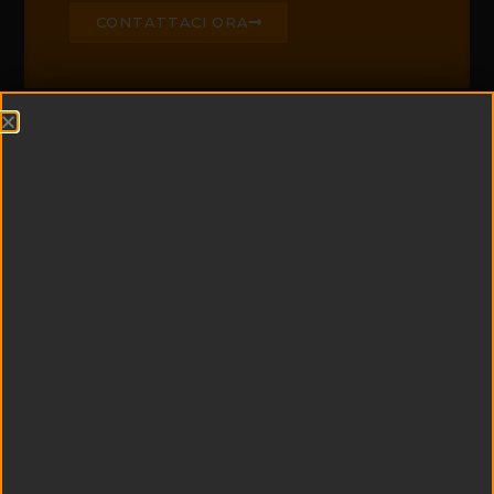
CONTATTACI ORA
CHI SIAMO
Edil Padel è leader di
settore nella
realizzazione di campi
da padel e centri
sportivi
multifunzionali
Esperienza e
tecnologia si uniscono
a qualità dei materiali