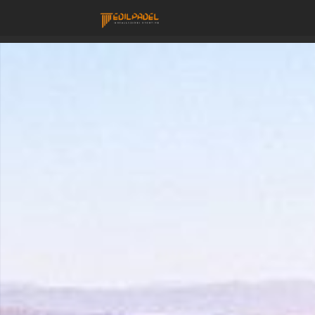
Costruzione Camp
PERCHÈ
NOI
I
MATERIALI
I
CAMPI
LAVORA
CON
NOI
CONTATTACI