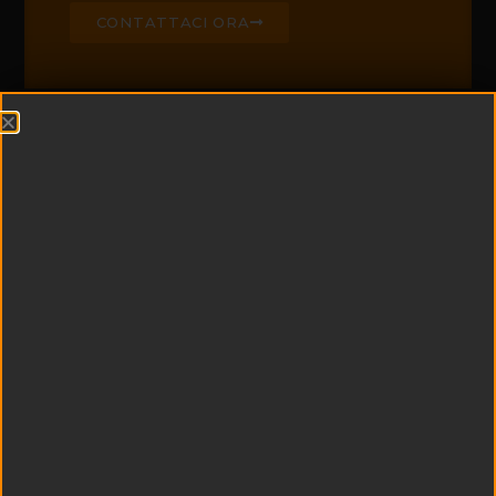
CONTATTACI ORA
CHI SIAMO
Edil Padel è leader di
settore nella
realizzazione di campi
da padel e centri
sportivi
multifunzionali
Esperienza e
tecnologia si uniscono
a qualità dei materiali