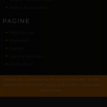
Natur Panoramic
PAGINE
Perchè noi
Materiali
Campi
Lavora con noi
Contattaci
Edilpadel S.R.L , Via Michele Amari 39, cap 00179, Roma (RM), REA(RM-
1635979) , CF="16121331009", Capitale sociale 10.000 € , Registro delle
imprese di Roma
.