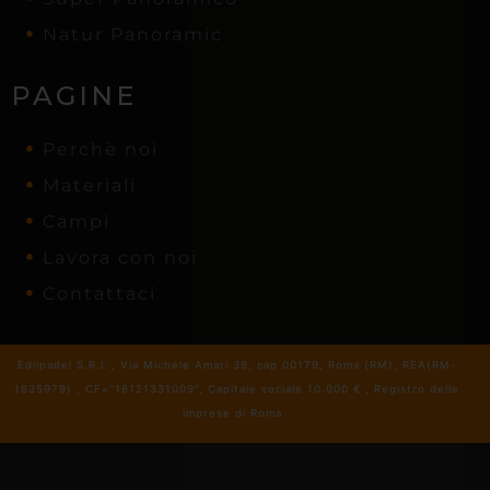
Natur Panoramic
PAGINE
Perchè noi
Materiali
Campi
Lavora con noi
Contattaci
Edilpadel S.R.L , Via Michele Amari 39, cap 00179, Roma (RM), REA(RM-
1635979) , CF="16121331009", Capitale sociale 10.000 € , Registro delle
imprese di Roma
.