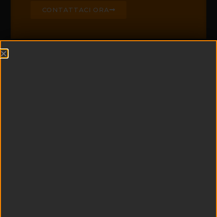
CONTATTACI ORA
CHI SIAMO
Edil Padel è leader di
settore nella
realizzazione di campi
da padel e centri
sportivi
multifunzionali
Esperienza e
tecnologia si uniscono
a qualità dei materiali