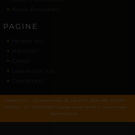
Natur Panoramic
PAGINE
Perchè noi
Materiali
Campi
Lavora con noi
Contattaci
Edilpadel S.R.L , Via Michele Amari 39, cap 00179, Roma (RM), REA(RM-
1635979) , CF="16121331009", Capitale sociale 10.000 € , Registro delle
imprese di Roma
.