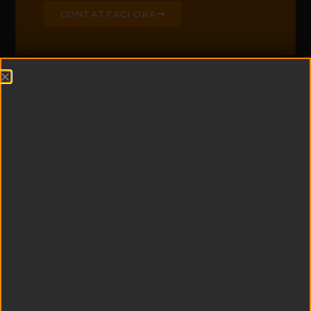
CONTATTACI ORA
CHI SIAMO
Edil Padel è leader di
settore nella
realizzazione di campi
da padel e centri
sportivi
multifunzionali
Esperienza e
tecnologia si uniscono
a qualità dei materiali