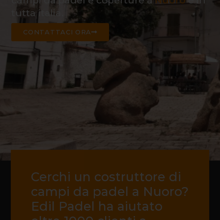
campi da padel e coperture a
Nuoro
e in
tutta italia.
CONTATTACI ORA
Cerchi un costruttore di
campi da padel a Nuoro?
Edil Padel ha aiutato