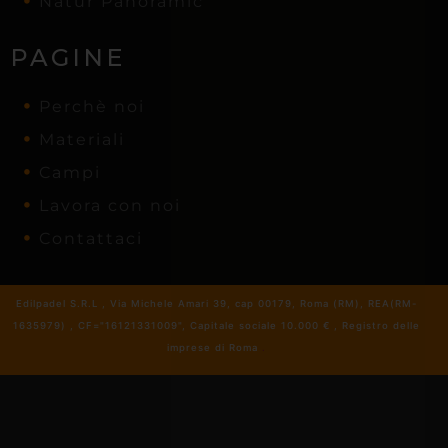
Natur Panoramic
PAGINE
Perchè noi
Materiali
Campi
Lavora con noi
Contattaci
Edilpadel S.R.L , Via Michele Amari 39, cap 00179, Roma (RM), REA(RM-
1635979) , CF="16121331009", Capitale sociale 10.000 € , Registro delle
imprese di Roma
.