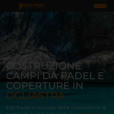
Costruzione Campi Da
PERCHÈ
Padel e coperture in
NOI
Ogliastra
I
MATERIALI
COSTRUZIONE
I
CAMPI DA PADEL E
CAMPI
COPERTURE IN
LAVORA
CON
OGLIASTRA
NOI
Edil Padel si occupa della costruzione di
CONTATTACI