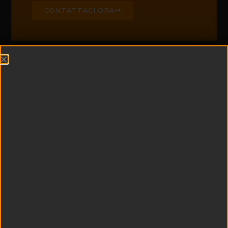
CONTATTACI ORA
CHI SIAMO
Edil Padel è leader di
settore nella
realizzazione di campi
da padel e centri
sportivi
multifunzionali
Esperienza e
tecnologia si uniscono
a qualità dei materiali