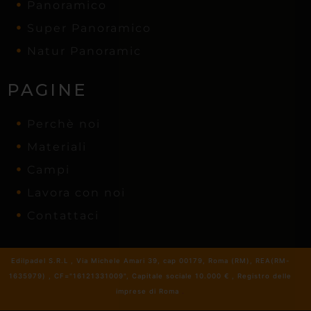
Panoramico
Super Panoramico
Natur Panoramic
PAGINE
Perchè noi
Materiali
Campi
Lavora con noi
Contattaci
Edilpadel S.R.L , Via Michele Amari 39, cap 00179, Roma (RM), REA(RM-
1635979) , CF="16121331009", Capitale sociale 10.000 € , Registro delle
imprese di Roma
.