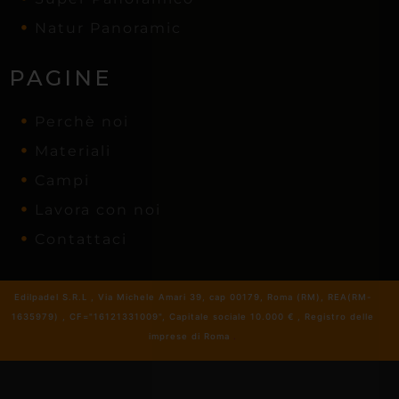
Natur Panoramic
PAGINE
Perchè noi
Materiali
Campi
Lavora con noi
Contattaci
Edilpadel S.R.L , Via Michele Amari 39, cap 00179, Roma (RM), REA(RM-
1635979) , CF="16121331009", Capitale sociale 10.000 € , Registro delle
imprese di Roma
.