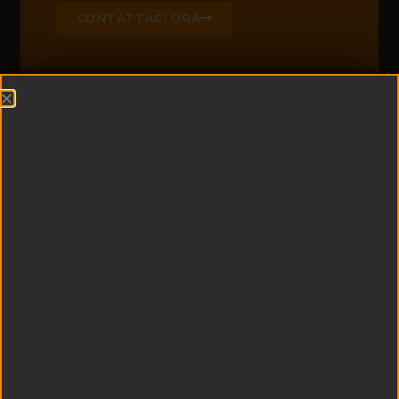
CONTATTACI ORA
CHI SIAMO
Edil Padel è leader di
settore nella
realizzazione di campi
da padel e centri
sportivi
multifunzionali
Esperienza e
tecnologia si uniscono
a qualità dei materiali