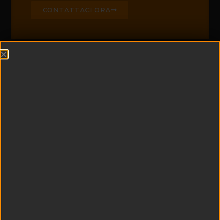
CONTATTACI ORA
CHI SIAMO
Edil Padel è leader di
settore nella
realizzazione di campi
da padel e centri
sportivi
multifunzionali
Esperienza e
tecnologia si uniscono
a qualità dei materiali