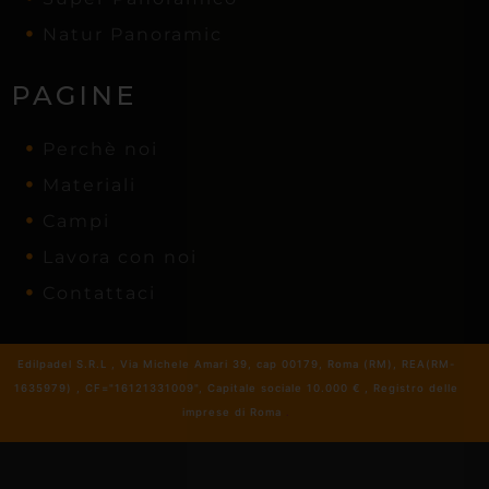
Natur Panoramic
PAGINE
Perchè noi
Materiali
Campi
Lavora con noi
Contattaci
Edilpadel S.R.L , Via Michele Amari 39, cap 00179, Roma (RM), REA(RM-
1635979) , CF="16121331009", Capitale sociale 10.000 € , Registro delle
imprese di Roma
.