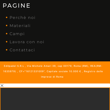
PAGINE
Perchè noi
Materiali
Campi
Lavora con noi
Contattaci
Edilpadel S.R.L , Via Michele Amari 39, cap 00179, Roma (RM), REA(RM-
1635979) , CF="16121331009", Capitale sociale 10.000 € , Registro delle
imprese di Roma
.