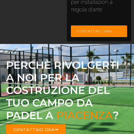
per installazion a
regola d'arte
CONTATTACI ORA
PERCHÈ RIVOLGERTI
A NOI PER LA
COSTRUZIONE DEL
TUO CAMPO DA
PADEL A
PIACENZA
?
CONTATTACI ORA