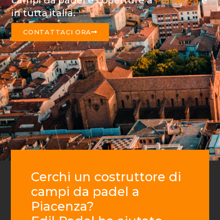
campi da padel e coperture a
Piacenza
e
in tutta italia.
CONTATTACI ORA
Cerchi un costruttore di
campi da padel a
Piacenza?