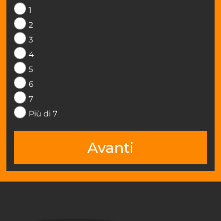
1
2
3
4
5
6
7
Più di 7
Avanti