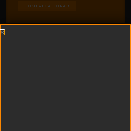
CONTATTACI ORA
CHI SIAMO
Edil Padel è leader di
settore nella
realizzazione di campi
da padel e centri
sportivi
multifunzionali
Esperienza e
tecnologia si uniscono
a qualità dei materiali