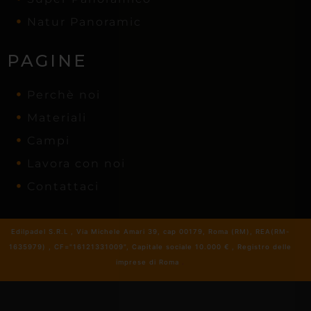
Natur Panoramic
PAGINE
Perchè noi
Materiali
Campi
Lavora con noi
Contattaci
Edilpadel S.R.L , Via Michele Amari 39, cap 00179, Roma (RM), REA(RM-
1635979) , CF="16121331009", Capitale sociale 10.000 € , Registro delle
imprese di Roma
.