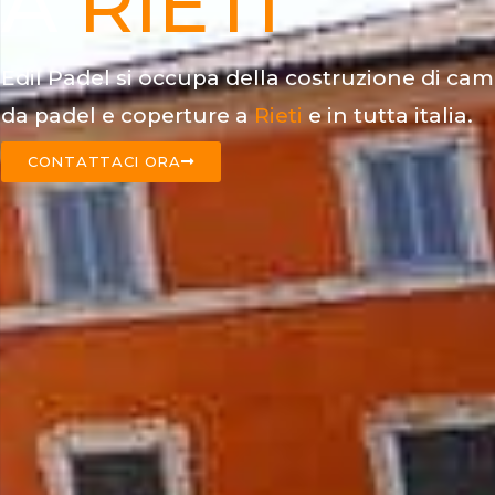
A
RIETI
Edil Padel si occupa della costruzione di cam
da padel e coperture a
Rieti
e in tutta italia.
CONTATTACI ORA