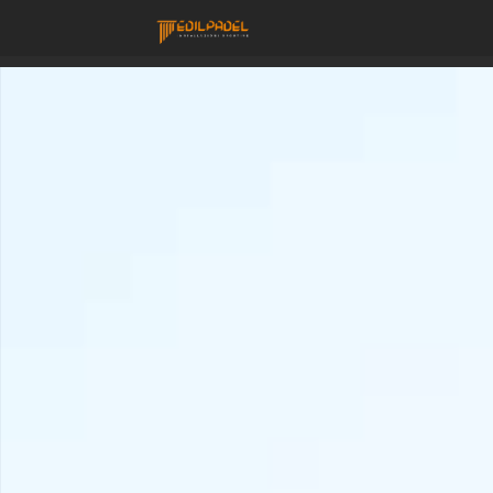
Costruzione Campi
PERCHÈ
NOI
I
MATERIALI
I
CAMPI
LAVORA
CON
NOI
CONTATTACI