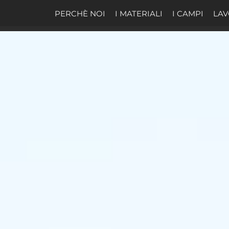
PERCHÈ NOI
I MATERIALI
I CAMPI
LAV
 Da Padel e coperture a