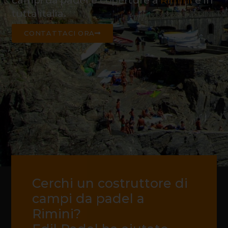
campi da padel e coperture a
Rimini
e in
tutta italia.
CONTATTACI ORA
Cerchi un costruttore di
campi da padel a
Rimini?