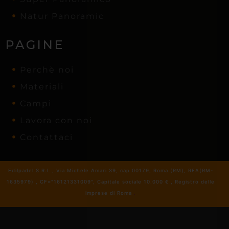
Natur Panoramic
PAGINE
Perchè noi
Materiali
Campi
Lavora con noi
Contattaci
Edilpadel S.R.L , Via Michele Amari 39, cap 00179, Roma (RM), REA(RM-
1635979) , CF="16121331009", Capitale sociale 10.000 € , Registro delle
imprese di Roma
.