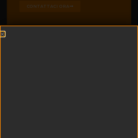
CONTATTACI ORA
CHI SIAMO
Edil Padel è leader di
settore nella
realizzazione di campi
da padel e centri
sportivi
multifunzionali
Esperienza e
tecnologia si uniscono
a qualità dei materiali