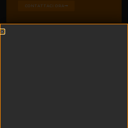
CONTATTACI ORA
CHI SIAMO
Edil Padel è leader di
settore nella
realizzazione di campi
da padel e centri
sportivi
multifunzionali
Esperienza e
tecnologia si uniscono
a qualità dei materiali