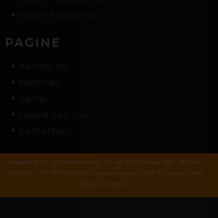
Natur Panoramic
PAGINE
Perchè noi
Materiali
Campi
Lavora con noi
Contattaci
Edilpadel S.R.L , Via Michele Amari 39, cap 00179, Roma (RM), REA(RM-
1635979) , CF="16121331009", Capitale sociale 10.000 € , Registro delle
imprese di Roma
.