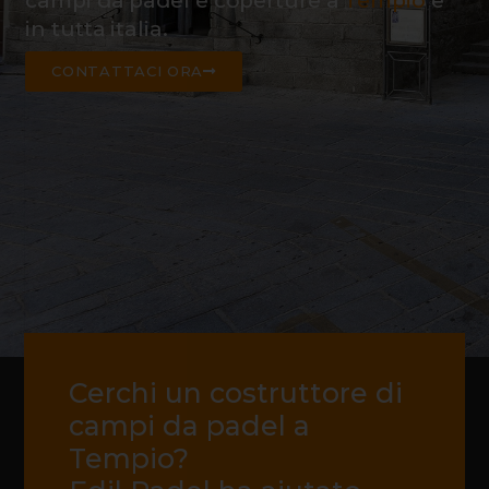
campi da padel e coperture a
Tempio
e
in tutta italia.
CONTATTACI ORA
Cerchi un costruttore di
campi da padel a
Tempio?