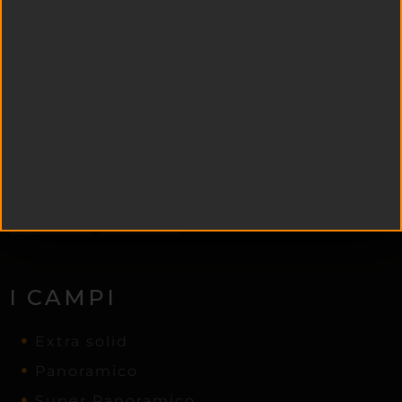
EdilPadel é una società che si occupa della progettazione, costruzione e
installazione di campi da Padel.
I CAMPI
Extra solid
Panoramico
Super Panoramico