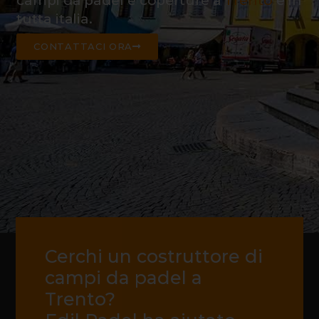
campi da padel e coperture a
Trento
e in
tutta italia.
CONTATTACI ORA
Cerchi un costruttore di
campi da padel a
Trento?