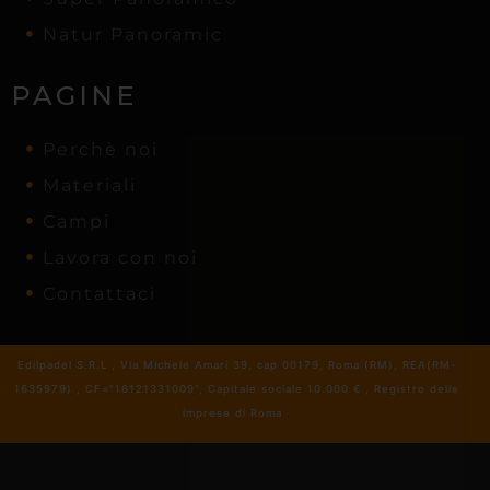
Natur Panoramic
PAGINE
Perchè noi
Materiali
Campi
Lavora con noi
Contattaci
Edilpadel S.R.L , Via Michele Amari 39, cap 00179, Roma (RM), REA(RM-
1635979) , CF="16121331009", Capitale sociale 10.000 € , Registro delle
imprese di Roma
.