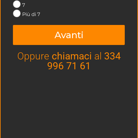
7
Più di 7
19 Aprile 2021
Nessun commento
Avanti
Il segreto di un buon campo da
padel: il massetto
Oppure
chiamaci
al
334
996 71 61
Negli ultimi anni, il numero di appassionati e di giocatori
di padel è aumentato sempre di più. Questo ha portato a
una sempre maggior richiesta di campi padel di qualità,
oltre che in sicurezza. In un campo da padel il massetto
è uno dei suoi elementi fondamentali. Ricordiamo
sempre che, prima di costruire un buon campo da padel,
bisogna scegliere bene gli elementi che lo
LEGGI »
19 Aprile 2021
Nessun commento