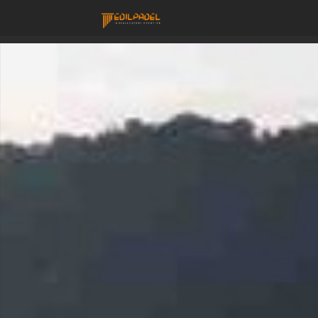
Costruzione Campi
PERCHÈ
NOI
I
MATERIALI
I
CAMPI
LAVORA
CON
NOI
CONTATTACI