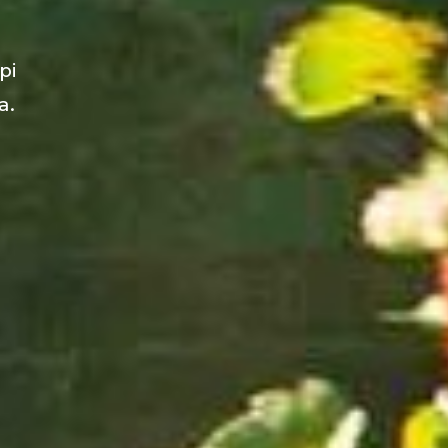
pi
a.