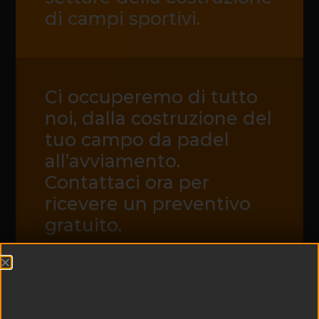
di campi sportivi.
Ci occuperemo di tutto
noi, dalla costruzione del
tuo campo da padel
all’avviamento.
Contattaci ora per
ricevere un preventivo
gratuito.
CONTATTACI ORA