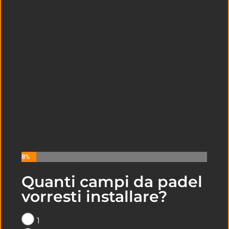
8%
Quanti campi da padel
LEGGI I NOSTRI ULTIMI ARTICOLI
vorresti installare?
SULLA COSTRUZIONE DI CAMPI DA
PADEL A
NAPOLI
1