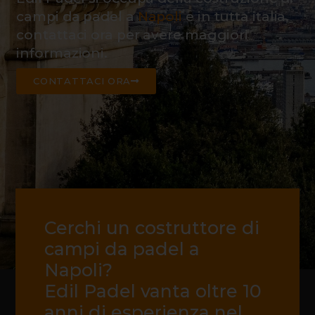
campi da padel a
Napoli
e in tutta italia,
contattaci ora per avere maggiori
informazioni.
CONTATTACI ORA
Cerchi un costruttore di
campi da padel a
Napoli?
Edil Padel vanta oltre 10
anni di esperienza nel