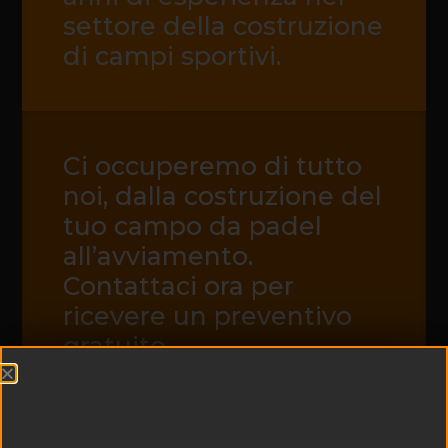
settore della costruzione
di campi sportivi.
Ci occuperemo di tutto
noi, dalla costruzione del
tuo campo da padel
all’avviamento.
Contattaci ora per
ricevere un preventivo
gratuito.
CONTATTACI ORA