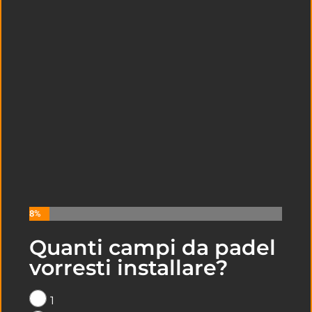
8%
Quanti campi da padel
LEGGI I NOSTRI ULTIMI ARTICOLI
vorresti installare?
SULLA COSTRUZIONE DI CAMPI DA
PADEL A
PESCARA
1