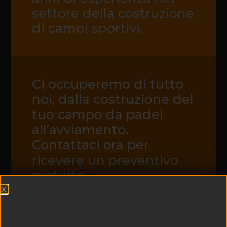
settore della costruzione
di campi sportivi.
Ci occuperemo di tutto
noi, dalla costruzione del
tuo campo da padel
all’avviamento.
Contattaci ora per
ricevere un preventivo
gratuito.
CONTATTACI ORA