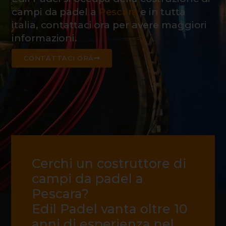
campi da padel a
Pescara
e in tutta
italia, contattaci ora per avere maggiori
informazioni.
CONTATTACI ORA
Cerchi un costruttore di
campi da padel a
Pescara?
Edil Padel vanta oltre 10
anni di esperienza nel