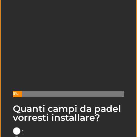
8%
Quanti campi da padel
LEGGI I NOSTRI ULTIMI ARTICOLI
vorresti installare?
SULLA COSTRUZIONE DI CAMPI DA
PADEL A
SALERNO
1