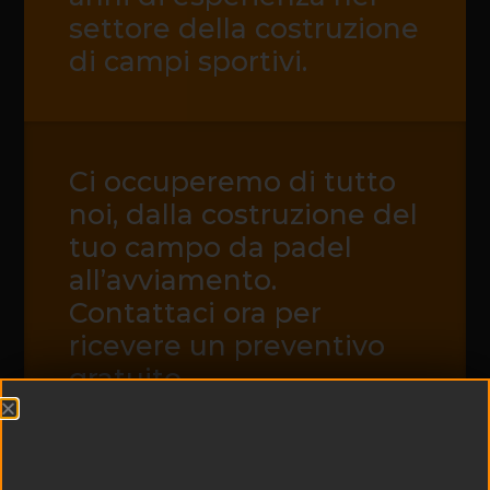
settore della costruzione
di campi sportivi.
Ci occuperemo di tutto
noi, dalla costruzione del
tuo campo da padel
all’avviamento.
Contattaci ora per
ricevere un preventivo
gratuito.
CONTATTACI ORA