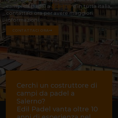
campi da padel a
Salerno
e in tutta italia,
contattaci ora per avere maggiori
informazioni.
CONTATTACI ORA
Cerchi un costruttore di
campi da padel a
Salerno?
Edil Padel vanta oltre 10
anni di esperienza nel