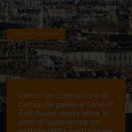
campi da padel a
Torino
e in tutta italia,
contattaci ora per avere maggiori
informazioni.
CONTATTACI ORA
Cerchi un costruttore di
campi da padel a Torino?
Edil Padel vanta oltre 10
anni di esperienza nel
settore della costruzione