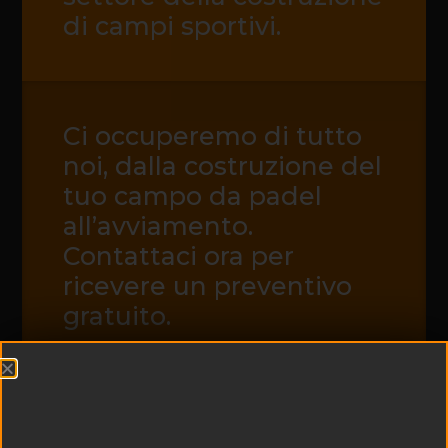
di campi sportivi.
Ci occuperemo di tutto
noi, dalla costruzione del
tuo campo da padel
all’avviamento.
Contattaci ora per
ricevere un preventivo
gratuito.
CONTATTACI ORA