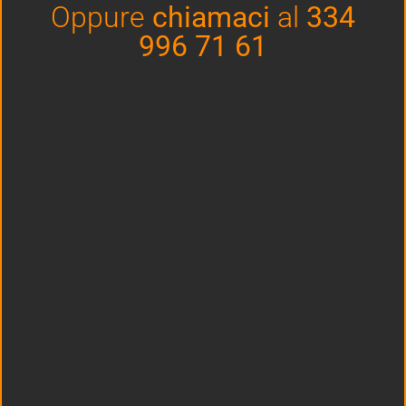
Oppure
chiamaci
al
334
996 71 61
Il segreto di un buon campo da padel: il massetto
19 Aprile 2021
Nessun commento
Negli ultimi anni, il numero di appassionati e di giocatori di padel è
aumentato sempre di più. Questo ha portato a una sempre maggior
richiesta
Read More »
Realizzare un campo da padel: tipologie e costi
19 Aprile 2021
Nessun commento
In un altro articolo abbiamo parlato del perché convenga investire in
un campo da padel. Oggi parleremo come realizzare un campo da
padel I vantaggi
Read More »